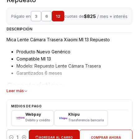
$825
Págalo en
3
6
12
cuotas de
/ mes + interés
DESCRIPCIÓN
Mica Lente Cámara Trasera Xiaomi MI 13 Repuesto
Producto Nuevo Genérico
Compatible MI 13
Modelo: Repuesto Lente Cámara Trasera
Garantizados 6 meses
Características
Leer más
MIca Lente Cámara Trasera Xiaomi
Tipo: Repuesto sin Adhesivo
MEDIOS DE PAGO
Modelo: MI 13
Webpay
Khipu
Débito y crédito
Transferencia bancaria
CONSULTE POR INSTALACION EN TIENDA
Respaldo VENTAS ELECTRONICAS
AGREGAR AL CARRO
COMPRAR AHORA