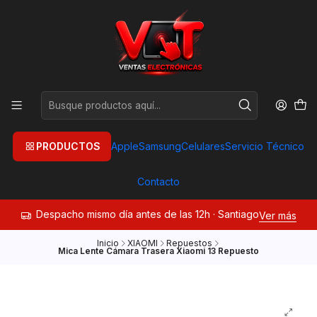
PRODUCTOS
Apple
Samsung
Celulares
Servicio Técnico
Contacto
Despacho mismo día antes de las 12h · Santiago
Ver más
Inicio
XIAOMI
Repuestos
Mica Lente Cámara Trasera Xiaomi 13 Repuesto