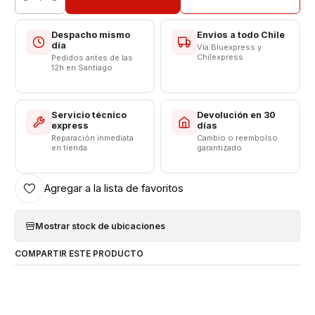
Cantidad
Despacho mismo
Envíos a todo Chile
día
Vía Bluexpress y
Chilexpress
Pedidos antes de las
12h en Santiago
Servicio técnico
Devolución en 30
express
días
Reparación inmediata
Cambio o reembolso
en tienda
garantizado
Agregar a la lista de favoritos
Mostrar stock de ubicaciones
COMPARTIR ESTE PRODUCTO