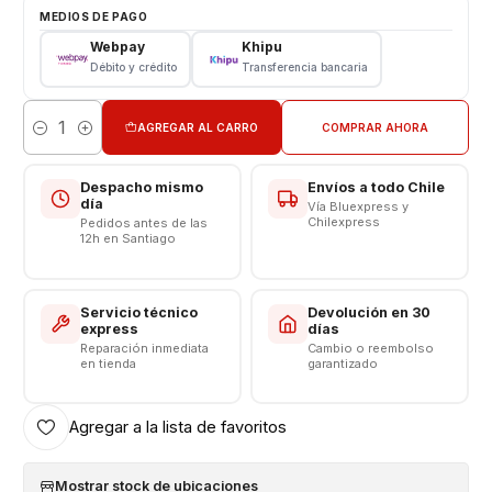
Modelo: Samsung S9 Plus (Negro)
MEDIOS DE PAGO
Webpay
Khipu
Consulta por valores de instalación
Débito y crédito
Transferencia bancaria
AGREGAR AL CARRO
COMPRAR AHORA
Cantidad
Despacho mismo
Envíos a todo Chile
día
Vía Bluexpress y
Chilexpress
Pedidos antes de las
12h en Santiago
Servicio técnico
Devolución en 30
express
días
Reparación inmediata
Cambio o reembolso
en tienda
garantizado
Agregar a la lista de favoritos
Mostrar stock de ubicaciones