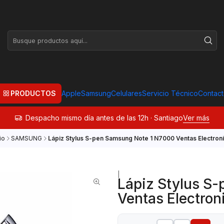
PRODUCTOS
Apple
Samsung
Celulares
Servicio Técnico
Contac
Despacho mismo día antes de las 12h · Santiago
Ver más
io
SAMSUNG
Lápiz Stylus S-pen Samsung Note 1 N7000 Ventas Electron
|
Lápiz Stylus S
Ventas Electron