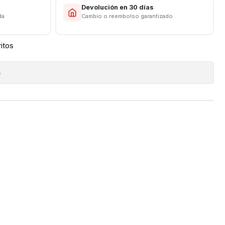
s
Devolución en 30 días
da
Cambio o reembolso garantizado
ritos
s