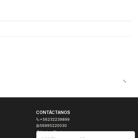
CONTÁCTANOS
+56232239899
56995220030
Ventas Electronicas
Moneda 973, local 327