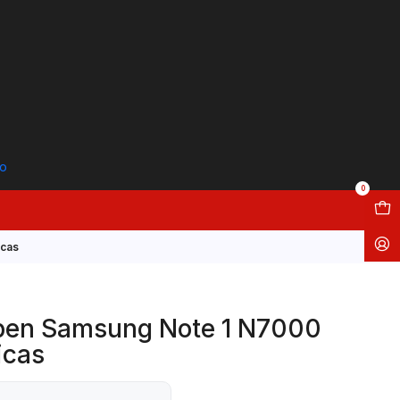
to
0
icas
-pen Samsung Note 1 N7000
icas