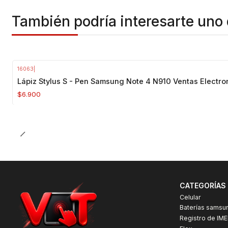
También podría interesarte uno 
16063
|
Agotado
Lápiz Stylus S - Pen Samsung Note 4 N910 Ventas Electro
$6.900
CATEGORÍAS
Celular
Baterías samsu
Registro de IME