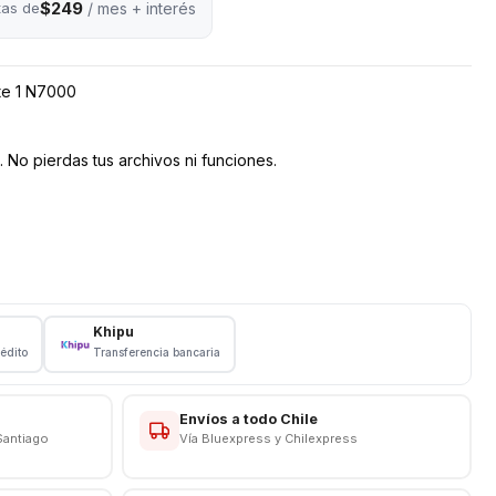
$249
tas de
/ mes + interés
te 1 N7000
 No pierdas tus archivos ni funciones.
Khipu
rédito
Transferencia bancaria
res antes de rematar
Envíos a todo Chile
Santiago
Vía Bluexpress y Chilexpress