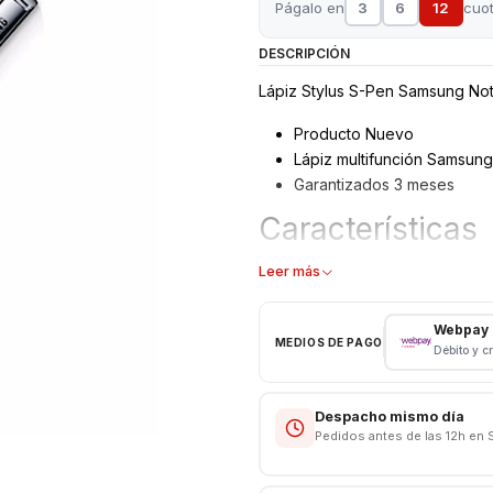
Págalo en
3
6
12
cuo
DESCRIPCIÓN
Lápiz Stylus S-Pen Samsung No
Producto Nuevo
Lápiz multifunción Samsung.
Garantizados 3 meses
Características
Lápiz S-Pen Samsung
Leer más
Modelo: Note 1 N7000
Color: Blanco - Negro
Webpay
MEDIOS DE PAGO
Débito y c
Consulte disponibilidad de colo
Despacho mismo día
Pedidos antes de las 12h en 