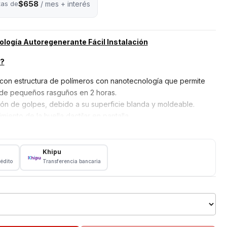
$658
tas de
/ mes + interés
logía Autoregenerante Fácil Instalación
l?
con estructura de polímeros con nanotecnología que permite
 de pequeños rasguños en 2 horas.
ón de golpes, debido a su superficie blanda y moldeable.
miento de la huella dactilar en pantalla.
ptable a todos los equipos, además de Ajuste perfecto para
nición.
il. No dificulta la manipulación. Transparencia de 100% en tu
Khipu
rédito
Transferencia bancaria
largar la vida útil de tu móvil y proteger tu pantalla. Pruébala
cuentra burbujas después de la instalación, puede usar una
 la pantalla, o simplemente dejarlas durante 24 horas para que
.
ealizado por Maquina de corte hidrogel especializada SUNSHINE