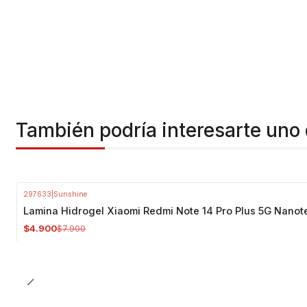
También podría interesarte uno 
297633
|
Sunshine
-38%
OFF
Lamina Hidrogel Xiaomi Redmi Note 14 Pro Plus 5G Nanot
$4.900
$7.900