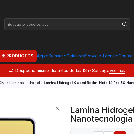
PRODUCTOS
Apple
Samsung
Celulares
Servicio Técnico
Contac
Despacho mismo día antes de las 12h · Santiago
Ver más
OMI
Laminas Hidrogel
Lamina Hidrogel Xiaomi Redmi Note 14 Pro 5G Nan
|
Lamina Hidrogel
Nanotecnología