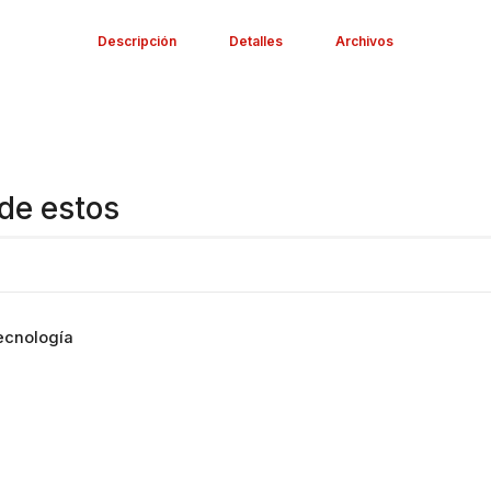
Gran variedad y repuestos
Descripción
Detalles
Archivos
https://www.youtube.com/watc
de estos
ecnología