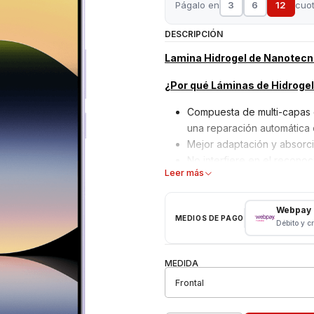
Págalo en
3
6
12
cuo
DESCRIPCIÓN
Lamina Hidrogel de Nanotecno
¿Por qué Láminas de Hidroge
Compuesta de multi-capas 
una reparación automática
Mejor adaptación y absorci
No interfiere en el reconoci
Leer más
Material ultra delgado ada
bordes curvos con alta defi
Alta sensibilidad en el táct
Webpay
MEDIOS DE PAGO
Débito y c
pantalla.
Es una buena solución para a
Solución automática: si en
MEDIDA
tarjeta para eliminarlas de
desaparezcan las burbujas
El corte de la lámina es r