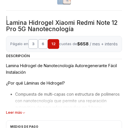
|
Lamina Hidrogel Xiaomi Redmi Note 12
Pro 5G Nanotecnología
$658
Págalo en
3
6
12
cuotas de
/ mes + interés
DESCRIPCIÓN
Lamina Hidrogel de Nanotecnología Autoregenerante Fácil
Instalación
¿Por qué Láminas de Hidrogel?
Compuesta de multi-capas con estructura de polímeros
con nanotecnología que permite una reparación
automática de pequeños rasguños en 2 horas.
Leer más
Mejor adaptación y absorción de golpes, debido a su
superficie blanda y moldeable.
No interfiere en el reconocimiento de la huella dactilar
MEDIOS DE PAGO