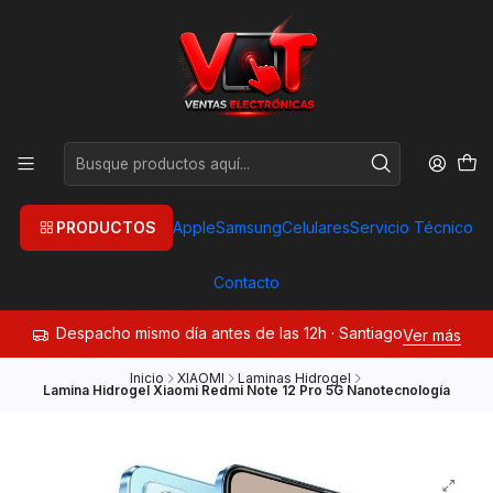
PRODUCTOS
Apple
Samsung
Celulares
Servicio Técnico
Contacto
Despacho mismo día antes de las 12h · Santiago
Ver más
Inicio
XIAOMI
Laminas Hidrogel
Lamina Hidrogel Xiaomi Redmi Note 12 Pro 5G Nanotecnología