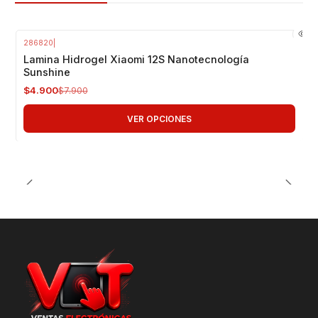
286820
|
-38%
OFF
Lamina Hidrogel Xiaomi 12S Nanotecnología
Sunshine
$4.900
$7.900
VER OPCIONES