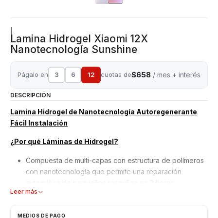
|
Lamina Hidrogel Xiaomi 12X
Nanotecnología Sunshine
$658
Págalo en
3
6
12
cuotas de
/ mes + interés
DESCRIPCIÓN
Lamina Hidrogel de Nanotecnología Autoregenerante
Fácil Instalación
¿Por qué Láminas de Hidrogel?
Compuesta de multi-capas con estructura de polímeros
con nanotecnología que permite una reparación
automática de pequeños rasguños en 2 horas.
Leer más
Mejor adaptación y absorción de golpes, debido a su
superficie blanda y moldeable.
No interfiere en el reconocimiento de la huella dactilar
MEDIOS DE PAGO