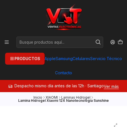
PRODUCTOS
Apple
Samsung
Celulares
Servicio Técnico
Contacto
Despacho mismo día antes de las 12h · Santiago
Ver más
Inicio
XIAOMI
Laminas Hidrogel
Lamina Hidrogel Xiaomi 12X Nanotecnología Sunshine