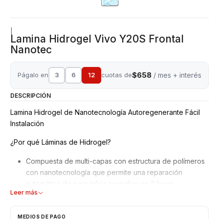
|
Lamina Hidrogel Vivo Y20S Frontal
Nanotec
$658
Págalo en
3
6
12
cuotas de
/ mes + interés
DESCRIPCIÓN
Lamina Hidrogel de Nanotecnología Autoregenerante Fácil
Instalación
¿Por qué Láminas de Hidrogel?
Compuesta de multi-capas con estructura de polímeros
con nanotecnología que permite una reparación
automática de pequeños rasguños en 2 horas.
Leer más
Mejor adaptación y absorción de golpes, debido a su
superficie blanda y moldeable.
No interfiere en el reconocimiento de la huella dactilar
MEDIOS DE PAGO