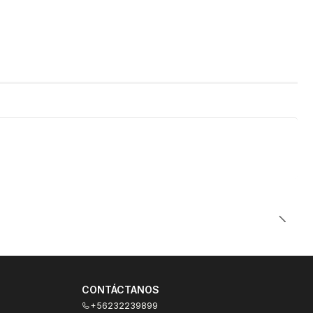
 para tu smartphone
h?v=BFBUt5s6YBU
CONTÁCTANOS
+56232239899