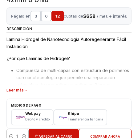
$658
Págalo en
3
6
12
cuotas de
/ mes + interés
DESCRIPCIÓN
Lamina Hidrogel de Nanotecnología Autoregenerante Fácil
Instalación
¿Por qué Láminas de Hidrogel?
Compuesta de multi-capas con estructura de polímeros
con nanotecnología que permite una reparación
automática de pequeños rasguños en 2 horas.
Leer más
Mejor adaptación y absorción de golpes, debido a su
superficie blanda y moldeable.
No interfiere en el reconocimiento de la huella dactilar
MEDIOS DE PAGO
en pantalla.
Webpay
Khipu
Material ultra delgado adaptable a todos los equipos,
Débito y crédito
Transferencia bancaria
además de Ajuste perfecto para bordes curvos con alta
definición.
AGREGAR AL CARRO
COMPRAR AHORA