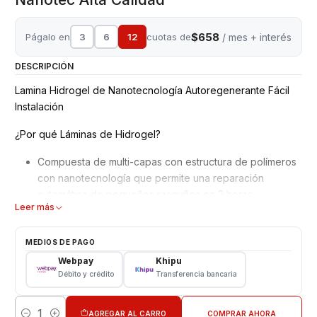
$658
Págalo en
3
6
12
cuotas de
/ mes + interés
DESCRIPCIÓN
Lamina Hidrogel de Nanotecnología Autoregenerante Fácil
Instalación
¿Por qué Láminas de Hidrogel?
Compuesta de multi-capas con estructura de polímeros
con nanotecnología que permite una reparación
automática de pequeños rasguños en 2 horas.
Leer más
Mejor adaptación y absorción de golpes, debido a su
superficie blanda y moldeable.
No interfiere en el reconocimiento de la huella dactilar
MEDIOS DE PAGO
en pantalla.
Webpay
Khipu
Material ultra delgado adaptable a todos los equipos,
Débito y crédito
Transferencia bancaria
además de Ajuste perfecto para bordes curvos con alta
definición.
AGREGAR AL CARRO
COMPRAR AHORA