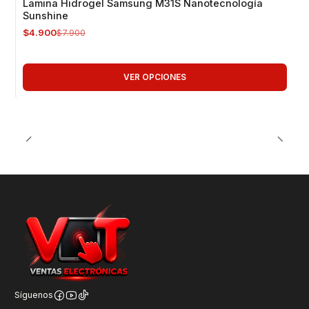
Lamina Hidrogel Samsung M31S Nanotecnología
Sunshine
$4.900
$7.900
VER OPCIONES
Síguenos