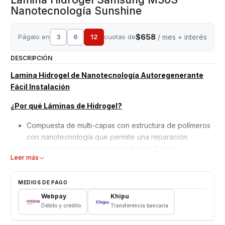
Nanotecnología Sunshine
$658
Págalo en
3
6
12
cuotas de
/ mes + interés
DESCRIPCIÓN
Lamina Hidrogel de Nanotecnología Autoregenerante
Fácil Instalación
¿Por qué Láminas de Hidrogel?
Compuesta de multi-capas con estructura de polímeros
con nanotecnología que permite una reparación
automática de pequeños rasguños en 2 horas.
Leer más
Mejor adaptación y absorción de golpes, debido a su
superficie blanda y moldeable.
No interfiere en el reconocimiento de la huella dactilar
MEDIOS DE PAGO
en pantalla.
Webpay
Khipu
Material ultra delgado adaptable a todos los equipos,
Débito y crédito
Transferencia bancaria
además de Ajuste perfecto para bordes curvos con alta