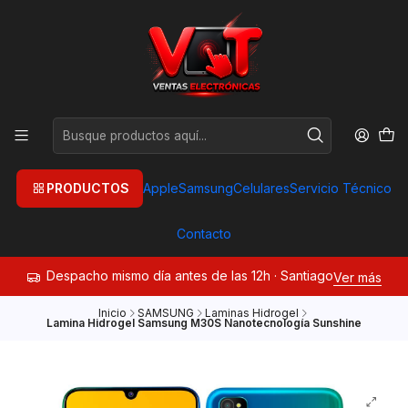
PRODUCTOS
Apple
Samsung
Celulares
Servicio Técnico
Contacto
Despacho mismo día antes de las 12h · Santiago
Ver más
Inicio
SAMSUNG
Laminas Hidrogel
Lamina Hidrogel Samsung M30S Nanotecnología Sunshine