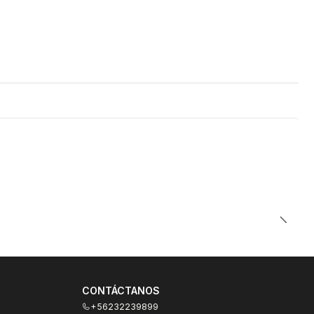
 para tu smartphone
h?v=BFBUt5s6YBU
CONTÁCTANOS
+56232239899