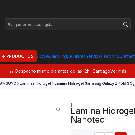
PRODUCTOS
Apple
Samsung
Celulares
Servicio Técnico
Contac
Despacho mismo día antes de las 12h · Santiago
Ver más
SAMSUNG
Laminas Hidrogel
Lamina Hidrogel Samsung Galaxy Z Fold 3 5
|
Lamina Hidroge
Nanotec