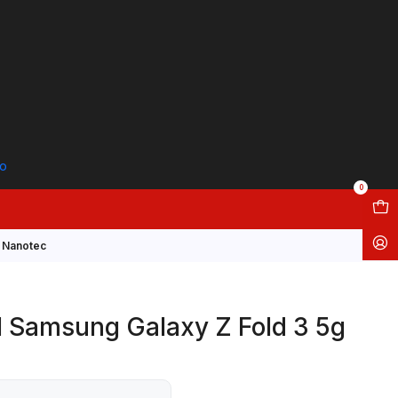
to
0
g Nanotec
l Samsung Galaxy Z Fold 3 5g