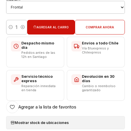
Alta sensibilidad en el táctil. No dificulta la manipulación.
Transparencia de 100% en tu pantalla.
Es una buena solución para alargar la vida útil de tu
móvil y proteger tu pantalla. Pruébala
AGREGAR AL CARRO
COMPRAR AHORA
Solución automática: si encuentra burbujas después de
Cantidad
la instalación, puede usar una tarjeta para eliminarlas de
la pantalla, o simplemente dejarlas durante 24 horas
Despacho mismo
Envíos a todo Chile
día
Vía Bluexpress y
para que desaparezcan las burbujas.
Chilexpress
Pedidos antes de las
El corte de la lámina es realizado por Maquina de corte
12h en Santiago
hidrogel especializada SUNSHINE SS-890C.
Puedes encontrar mas de 4.000 modelos
Servicio técnico
Devolución en 30
express
días
¡ CONSULTA POR EL QUE NECESITES !
Reparación inmediata
Cambio o reembolso
en tienda
garantizado
Recuerda:
Agregar a la lista de favoritos
Fácil Instalación en casa, Solo debes tener un limpiador
de pantalla y una tarjeta bancaria o plásticos duro para
deslizar la lámina.
Mostrar stock de ubicaciones
Sigue las Instrucciones del video y NO SALGAS DE