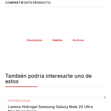
COMPARTIR ESTE PRODUCTO
CASA
RÁPIDA Y FÁCIL INSTALACIÓN
Package Incluye:
1 Lamina Hidrogel Nanotecnología Sunshine, marca
registrada y reconocida por su alta calidad
Valor INCLUYE INSTALACIÓN en Nuestra Tienda
Descripción
Detalles
Archivos
Gran variedad y repuestos para tu smartphone
📹 En el siguiente enlace encontrarás el paso a paso
para instalar correctamente tu lámina de hidrogel.
¡Síguelo y obtén un resultado perfecto!
https://www.youtube.com/watch?v=BFBUt5s6YBU
También podría interesarte uno de
estos
116656
|
Sunshine
-38%
OFF
Lamina Hidrogel Samsung Galaxy Note 20 Ultra