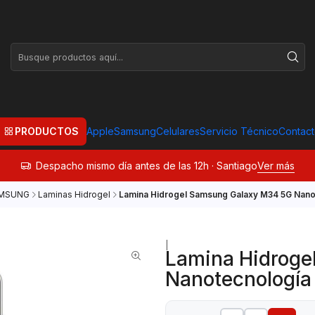
PRODUCTOS
Apple
Samsung
Celulares
Servicio Técnico
Contac
Despacho mismo día antes de las 12h · Santiago
Ver más
MSUNG
Laminas Hidrogel
Lamina Hidrogel Samsung Galaxy M34 5G Nano
|
Lamina Hidroge
Nanotecnología