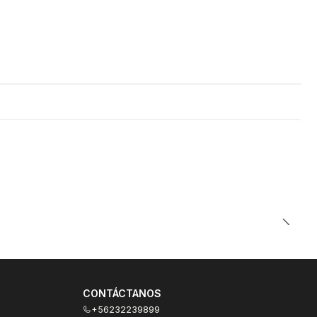
 para tu smartphone
h?v=BFBUt5s6YBU
CONTÁCTANOS
+56232239899