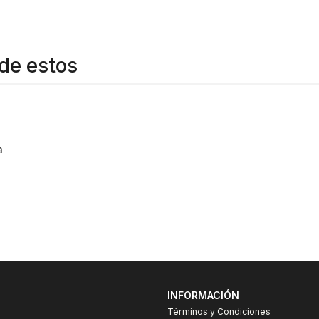
Gran variedad y repuestos
https://www.youtube.com/watc
de estos
a
INFORMACIÓN
Términos y Condiciones