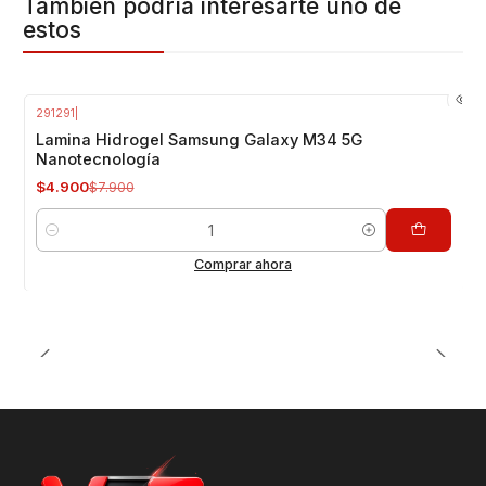
También podría interesarte uno de
Respaldo VENTAS ELECTRONICAS
estos
Gran variedad y repuestos para tu smartphone
https://www.youtube.com/watch?v=BFBUt5s6YBU
291291
|
-38%
OFF
Lamina Hidrogel Samsung Galaxy M34 5G
Nanotecnología
$4.900
$7.900
Cantidad
Comprar ahora