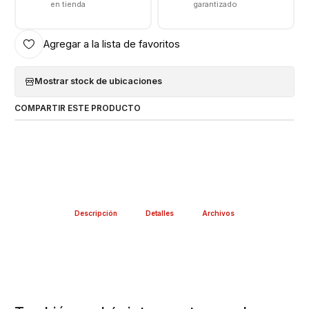
en tienda
garantizado
hidrogel especializada SUNSHINE SS-890C.
Puedes encontrar mas de 4.000 modelos
Agregar a la lista de favoritos
¡ CONSULTA POR EL QUE NECESITES !
Mostrar stock de ubicaciones
Recuerda:
COMPARTIR ESTE PRODUCTO
Fácil Instalación en casa, Solo debes tener un limpiador
de pantalla y una tarjeta bancaria o plásticos duro para
deslizar la lámina.
Sigue las Instrucciones del video y NO SALGAS DE
CASA
RÁPIDA Y FÁCIL INSTALACIÓN
Descripción
Detalles
Archivos
Package Incluye:
1 Lamina Hidrogel Nanotecnología Sunshine, marca
registrada y reconocida por su alta calidad
Valor INCLUYE INSTALACIÓN en Nuestra Tienda