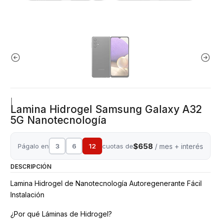
|
Lamina Hidrogel Samsung Galaxy A32
5G Nanotecnología
$658
Págalo en
3
6
12
cuotas de
/ mes + interés
DESCRIPCIÓN
Lamina Hidrogel de Nanotecnología Autoregenerante Fácil
Instalación
¿Por qué Láminas de Hidrogel?