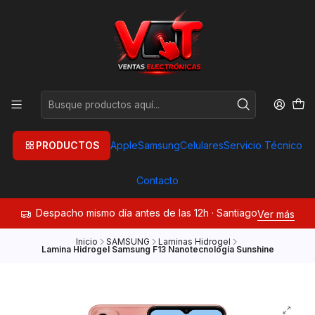
PRODUCTOS
Apple
Samsung
Celulares
Servicio Técnico
Contacto
Despacho mismo día antes de las 12h · Santiago
Ver más
Inicio
SAMSUNG
Laminas Hidrogel
Lamina Hidrogel Samsung F13 Nanotecnología Sunshine