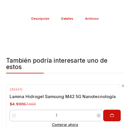
CASA
RÁPIDA Y FÁCIL INSTALACIÓN
Descripción
Detalles
Archivos
Package Incluye:
1 Lamina Hidrogel Nanotecnología Sunshine, marca
registrada y reconocida por su alta calidad
Valor INCLUYE INSTALACIÓN en Nuestra Tienda
También podría interesarte uno de
Respaldo VENTAS ELECTRONICAS
estos
Gran variedad y repuestos para tu smartphone
https://www.youtube.com/watch?v=BFBUt5s6YBU
285647
|
-38%
OFF
Lamina Hidrogel Samsung M42 5G Nanotecnología
$4.900
$7.900
Cantidad
Comprar ahora