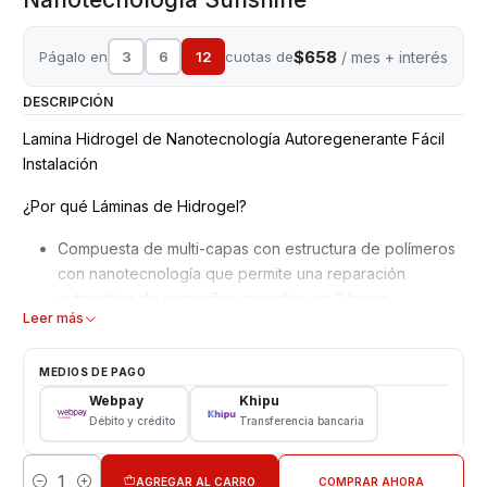
$658
Págalo en
3
6
12
cuotas de
/ mes + interés
DESCRIPCIÓN
Lamina Hidrogel de Nanotecnología Autoregenerante Fácil
Instalación
¿Por qué Láminas de Hidrogel?
Compuesta de multi-capas con estructura de polímeros
con nanotecnología que permite una reparación
automática de pequeños rasguños en 2 horas.
Leer más
Mejor adaptación y absorción de golpes, debido a su
superficie blanda y moldeable.
No interfiere en el reconocimiento de la huella dactilar
MEDIOS DE PAGO
en pantalla.
Webpay
Khipu
Material ultra delgado adaptable a todos los equipos,
Débito y crédito
Transferencia bancaria
además de Ajuste perfecto para bordes curvos con alta
definición.
AGREGAR AL CARRO
COMPRAR AHORA