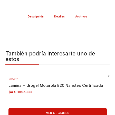
CASA
RÁPIDA Y FÁCIL INSTALACIÓN
Descripción
Detalles
Archivos
Package Incluye:
1 Lamina Hidrogel Nanotecnología Sunshine, marca
registrada y reconocida por su alta calidad
Valor INCLUYE INSTALACIÓN en Nuestra Tienda
También podría interesarte uno de
Respaldo VENTAS ELECTRONICAS
estos
Gran variedad y repuestos para tu smartphone
285261
|
-38%
OFF
Lamina Hidrogel Motorola E20 Nanotec Certificada
$4.900
$7.900
VER OPCIONES