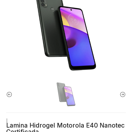
|
Lamina Hidrogel Motorola E40 Nanotec
Certificada