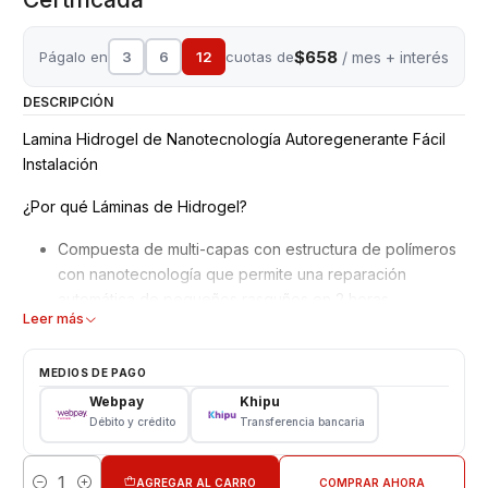
$658
Págalo en
3
6
12
cuotas de
/ mes + interés
DESCRIPCIÓN
Lamina Hidrogel de Nanotecnología Autoregenerante Fácil
Instalación
¿Por qué Láminas de Hidrogel?
Compuesta de multi-capas con estructura de polímeros
con nanotecnología que permite una reparación
automática de pequeños rasguños en 2 horas.
Leer más
Mejor adaptación y absorción de golpes, debido a su
superficie blanda y moldeable.
No interfiere en el reconocimiento de la huella dactilar
MEDIOS DE PAGO
en pantalla.
Webpay
Khipu
Material ultra delgado adaptable a todos los equipos,
Débito y crédito
Transferencia bancaria
además de Ajuste perfecto para bordes curvos con alta
definición.
AGREGAR AL CARRO
COMPRAR AHORA