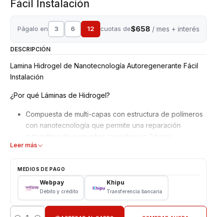
Fácil Instalación
$658
Págalo en
3
6
12
cuotas de
/ mes + interés
DESCRIPCIÓN
Lamina Hidrogel de Nanotecnología Autoregenerante Fácil
Instalación
¿Por qué Láminas de Hidrogel?
Compuesta de multi-capas con estructura de polímeros
con nanotecnología que permite una reparación
automática de pequeños rasguños en 2 horas.
Leer más
Mejor adaptación y absorción de golpes, debido a su
superficie blanda y moldeable.
No interfiere en el reconocimiento de la huella dactilar
MEDIOS DE PAGO
en pantalla.
Webpay
Khipu
Material ultra delgado adaptable a todos los equipos,
Débito y crédito
Transferencia bancaria
además de Ajuste perfecto para bordes curvos con alta
definición.