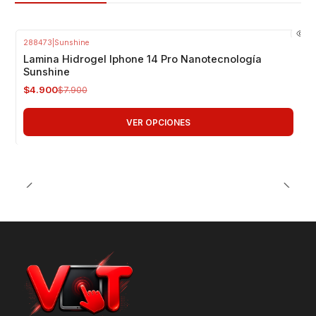
288473
|
Sunshine
-38%
OFF
Lamina Hidrogel Iphone 14 Pro Nanotecnología
Sunshine
$4.900
$7.900
VER OPCIONES