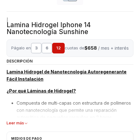
|
Lamina Hidrogel Iphone 14
Nanotecnología Sunshine
$658
Págalo en
3
6
12
cuotas de
/ mes + interés
DESCRIPCIÓN
Lamina Hidrogel de Nanotecnología Autoregenerante
Fácil Instalación
¿Por qué Láminas de Hidrogel?
Compuesta de multi-capas con estructura de polímeros
con nanotecnología que permite una reparación
automática de pequeños rasguños en 2 horas.
Leer más
Mejor adaptación y absorción de golpes, debido a su
superficie blanda y moldeable.
No interfiere en el reconocimiento de la huella dactilar
MEDIOS DE PAGO