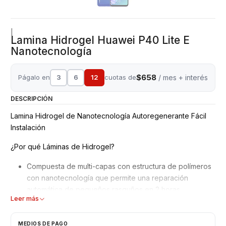
|
Lamina Hidrogel Huawei P40 Lite E
Nanotecnología
$658
Págalo en
3
6
12
cuotas de
/ mes + interés
DESCRIPCIÓN
Lamina Hidrogel de Nanotecnología Autoregenerante Fácil
Instalación
¿Por qué Láminas de Hidrogel?
Compuesta de multi-capas con estructura de polímeros
con nanotecnología que permite una reparación
automática de pequeños rasguños en 2 horas.
Leer más
Mejor adaptación y absorción de golpes, debido a su
superficie blanda y moldeable.
No interfiere en el reconocimiento de la huella dactilar
MEDIOS DE PAGO