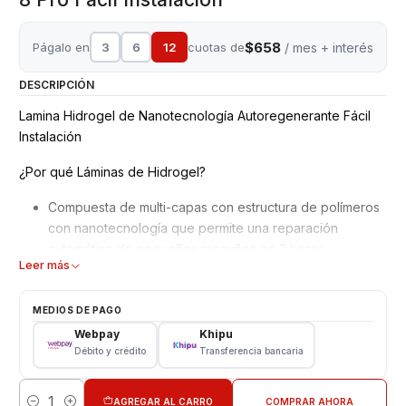
$658
Págalo en
3
6
12
cuotas de
/ mes + interés
DESCRIPCIÓN
Lamina Hidrogel de Nanotecnología Autoregenerante Fácil
Instalación
¿Por qué Láminas de Hidrogel?
Compuesta de multi-capas con estructura de polímeros
con nanotecnología que permite una reparación
automática de pequeños rasguños en 2 horas.
Leer más
Mejor adaptación y absorción de golpes, debido a su
superficie blanda y moldeable.
No interfiere en el reconocimiento de la huella dactilar
MEDIOS DE PAGO
en pantalla.
Webpay
Khipu
Material ultra delgado adaptable a todos los equipos,
Débito y crédito
Transferencia bancaria
además de Ajuste perfecto para bordes curvos con alta
definición.
AGREGAR AL CARRO
COMPRAR AHORA