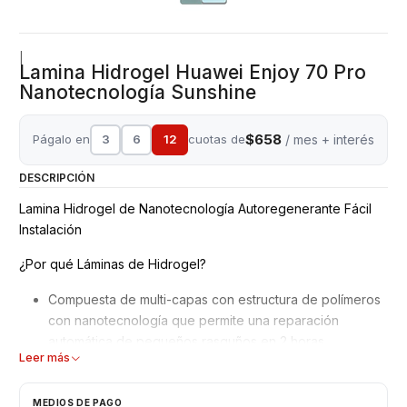
|
Lamina Hidrogel Huawei Enjoy 70 Pro
Nanotecnología Sunshine
$658
Págalo en
3
6
12
cuotas de
/ mes + interés
DESCRIPCIÓN
Lamina Hidrogel de Nanotecnología Autoregenerante Fácil
Instalación
¿Por qué Láminas de Hidrogel?
Compuesta de multi-capas con estructura de polímeros
con nanotecnología que permite una reparación
automática de pequeños rasguños en 2 horas.
Leer más
Mejor adaptación y absorción de golpes, debido a su
superficie blanda y moldeable.
No interfiere en el reconocimiento de la huella dactilar
MEDIOS DE PAGO