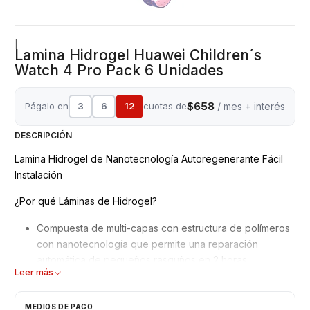
|
Lamina Hidrogel Huawei Children´s
Watch 4 Pro Pack 6 Unidades
$658
Págalo en
3
6
12
cuotas de
/ mes + interés
DESCRIPCIÓN
Lamina Hidrogel de Nanotecnología Autoregenerante Fácil
Instalación
¿Por qué Láminas de Hidrogel?
Compuesta de multi-capas con estructura de polímeros
con nanotecnología que permite una reparación
automática de pequeños rasguños en 2 horas.
Leer más
Mejor adaptación y absorción de golpes, debido a su
superficie blanda y moldeable.
No interfiere en el reconocimiento de la huella dactilar
MEDIOS DE PAGO