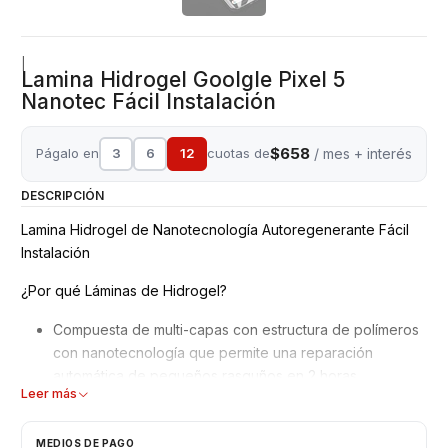
|
Lamina Hidrogel Goolgle Pixel 5
Nanotec Fácil Instalación
$658
Págalo en
3
6
12
cuotas de
/ mes + interés
DESCRIPCIÓN
Lamina Hidrogel de Nanotecnología Autoregenerante Fácil
Instalación
¿Por qué Láminas de Hidrogel?
Compuesta de multi-capas con estructura de polímeros
con nanotecnología que permite una reparación
automática de pequeños rasguños en 2 horas.
Leer más
Mejor adaptación y absorción de golpes, debido a su
superficie blanda y moldeable.
No interfiere en el reconocimiento de la huella dactilar
MEDIOS DE PAGO