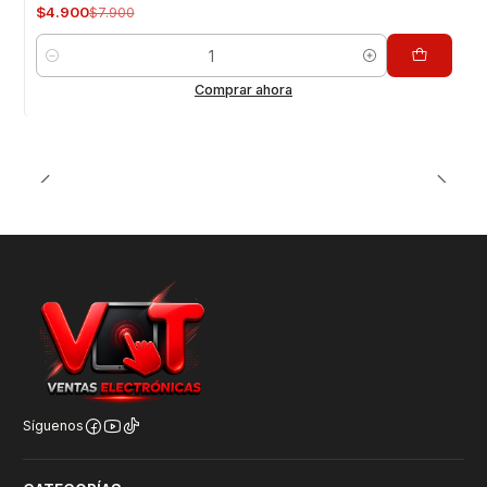
$4.900
$7.900
Cantidad
Comprar ahora
Síguenos