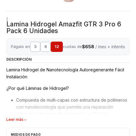
|
Lamina Hidrogel Amazfit GTR 3 Pro 6
Pack 6 Unidades
$658
Págalo en
3
6
12
cuotas de
/ mes + interés
DESCRIPCIÓN
Lamina Hidrogel de Nanotecnología Autoregenerante Fácil
Instalación
¿Por qué Láminas de Hidrogel?
Compuesta de multi-capas con estructura de polímeros
con nanotecnología que permite una reparación
automática de pequeños rasguños en 2 horas.
Leer más
Mejor adaptación y absorción de golpes, debido a su
superficie blanda y moldeable.
No interfiere en el reconocimiento de la huella dactilar
MEDIOS DE PAGO