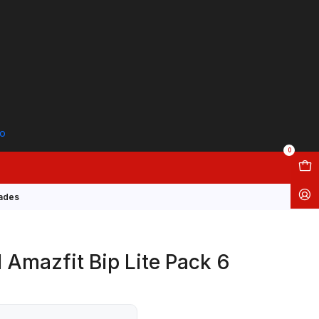
to
0
dades
 Amazfit Bip Lite Pack 6