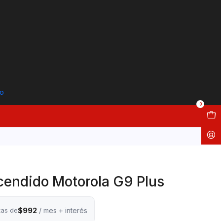
to
0
cendido Motorola G9 Plus
$992
tas de
/ mes + interés