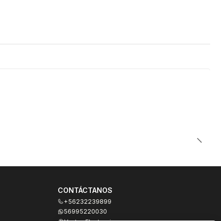
CONTÁCTANOS
+56232239899
56995220030