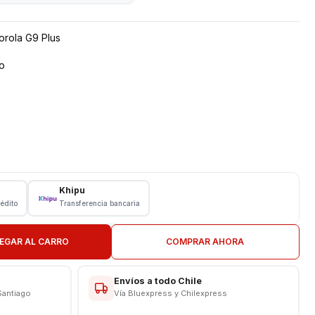
orola G9 Plus
o
Khipu
rédito
Transferencia bancaria
N TIENDA
EGAR AL CARRO
COMPRAR AHORA
Envíos a todo Chile
Santiago
Vía Bluexpress y Chilexpress