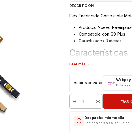
DESCRIPCIÓN
Flex Encendido Compatible Mot
Producto Nuevo Reemplaz
Compatible con G9 Plus
Garantizados 3 meses
Características
Flex Power - Encendido
Leer más
Modelo: G9 Plus
Repuesto de Reemplazo
Webpay
MEDIOS DE PAGO
Débito y c
CONSULTE POR INSTALACIÓN E
Somos VENTAS ELECTRONICAS
AGR
Cantidad
Despacho mismo día
Pedidos antes de las 12h en 