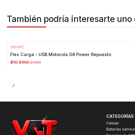
También podría interesarte uno 
285387
|
-16%
OFF
Flex Carga - USB Motorola G8 Power Repuesto
$10.900
$12.900
CATEGORÍAS
Celular
Baterías samsu