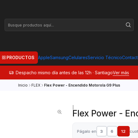
PRODUCTOS
Apple
Samsung
Celulares
Servicio Técnico
Contac
Despacho mismo día antes de las 12h · Santiago
Ver más
Inicio
FLEX
Flex Power - Encendido Motorola G9 Plus
|
Flex Power - En
Págalo en
3
6
12
cuo