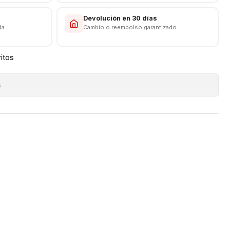
s
Devolución en 30 días
da
Cambio o reembolso garantizado
ritos
s