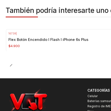
También podría interesarte uno 
16738
|
Agotado
Flex Botón Encendido I Flash I iPhone 6s Plus
$4.900
CATEGORÍAS
Celular
Baterías samsu
Registro de IME