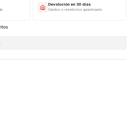
s
Devolución en 30 días
da
Cambio o reembolso garantizado
ritos
s