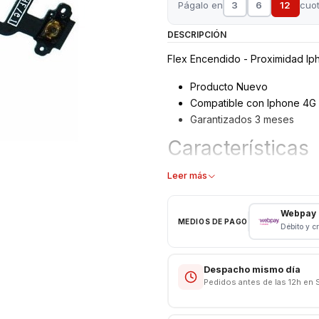
Págalo en
3
6
12
cuo
DESCRIPCIÓN
Flex Encendido - Proximidad Ip
Producto Nuevo
Compatible con Iphone 4G 
Garantizados 3 meses
Características
Flex Encendido - Proximid
Leer más
Tipo: Flex
Modelo: Iphone 4G - 4S
Webpay
MEDIOS DE PAGO
Producto Reemplazo
Débito y c
Despacho mismo día
Pedidos antes de las 12h en 