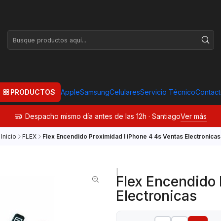
PRODUCTOS
Apple
Samsung
Celulares
Servicio Técnico
Contac
Despacho mismo día antes de las 12h · Santiago
Ver más
Inicio
FLEX
Flex Encendido Proximidad I iPhone 4 4s Ventas Electronicas
|
Flex Encendido 
Electronicas