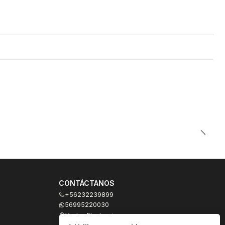
CONTÁCTANOS
+56232239899
56995220030
Ventas Electronicas
Moneda 973, local 327