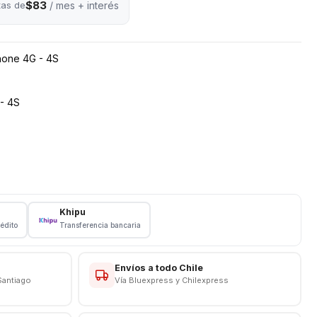
$83
tas de
/ mes + interés
hone 4G - 4S
- 4S
ad
Khipu
rédito
Transferencia bancaria
Envíos a todo Chile
Santiago
Vía Bluexpress y Chilexpress