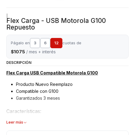
|
Flex Carga - USB Motorola G100
Repuesto
Págalo en
3
6
12
cuotas de
$1075
/ mes + interés
DESCRIPCIÓN
Flex Carga USB Compatible Motorola G100
Producto Nuevo Reemplazo
Compatible con G100
Garantizados 3 meses
Características:
Flex carga - Puerto USB
Leer más
Modelo: G100
Repuesto de Reemplazo