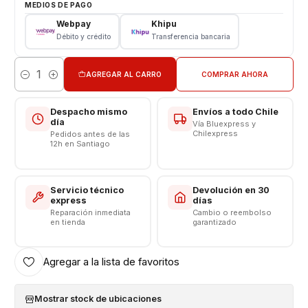
MEDIOS DE PAGO
Webpay
Khipu
CONSULTE POR INSTALACIÓN EN TIENDA
Débito y crédito
Transferencia bancaria
---------------------------------------------
AGREGAR AL CARRO
COMPRAR AHORA
Cantidad
Despacho mismo
Envíos a todo Chile
día
Vía Bluexpress y
Chilexpress
Pedidos antes de las
12h en Santiago
Servicio técnico
Devolución en 30
express
días
Reparación inmediata
Cambio o reembolso
en tienda
garantizado
Agregar a la lista de favoritos
Mostrar stock de ubicaciones