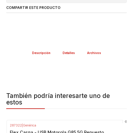
COMPARTIR ESTE PRODUCTO
Descripción
Detalles
Archivos
También podría interesarte uno de
estos
287322
|
Genérica
-23%
OFF
Flex Carga - USB Motorola G85 5G Repuesto