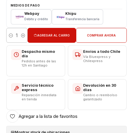
Repuesto Reemplazo
MEDIOS DE PAGO
Webpay
Khipu
CONSULTE POR INSTALACIÓN EN TIENDA
Débito y crédito
Transferencia bancaria
------------------------------------
AGREGAR AL CARRO
COMPRAR AHORA
Cantidad
Despacho mismo
Envíos a todo Chile
día
Vía Bluexpress y
Chilexpress
Pedidos antes de las
12h en Santiago
Servicio técnico
Devolución en 30
express
días
Reparación inmediata
Cambio o reembolso
en tienda
garantizado
Agregar a la lista de favoritos
Mostrar stock de ubicaciones