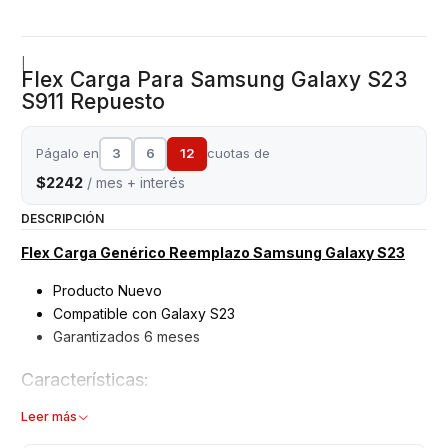
|
Flex Carga Para Samsung Galaxy S23
S911 Repuesto
Págalo en
3
6
12
cuotas de
$2242
/ mes + interés
DESCRIPCIÓN
Flex Carga Genérico Reemplazo Samsung Galaxy S23
Producto Nuevo
Compatible con Galaxy S23
Garantizados 6 meses
Características:
Flex carga – Puerto USB
Leer más
Modelo: S911