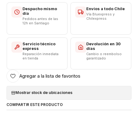
Despacho mismo
Envíos a todo Chile
día
Vía Bluexpress y
Chilexpress
Pedidos antes de las
12h en Santiago
Servicio técnico
Devolución en 30
express
días
Reparación inmediata
Cambio o reembolso
en tienda
garantizado
Agregar a la lista de favoritos
Mostrar stock de ubicaciones
COMPARTIR ESTE PRODUCTO