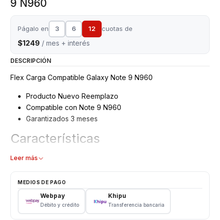
9 N960
Págalo en
3
6
12
cuotas de
$1249
/ mes + interés
DESCRIPCIÓN
Flex Carga Compatible Galaxy Note 9 N960
Producto Nuevo Reemplazo
Compatible con Note 9 N960
Garantizados 3 meses
Características
Flex carga - Puerto USB
Leer más
Modelo: Note 9
Repuesto de Reemplazo
MEDIOS DE PAGO
Webpay
Khipu
CONSULTE POR INSTALACIÓN EN TIENDA
Débito y crédito
Transferencia bancaria
Somos VENTAS ELECTRONICAS