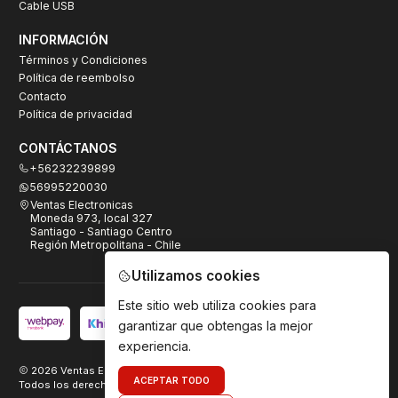
Cable USB
INFORMACIÓN
Términos y Condiciones
Política de reembolso
Contacto
Política de privacidad
CONTÁCTANOS
+56232239899
56995220030
Ventas Electronicas
Moneda 973, local 327
Santiago - Santiago Centro
Región Metropolitana - Chile
Utilizamos cookies
Este sitio web utiliza cookies para
garantizar que obtengas la mejor
experiencia.
2026 Ventas Electrónicas.
ACEPTAR TODO
Todos los derechos reservados. Desarrollado por
TeamDigital.cl