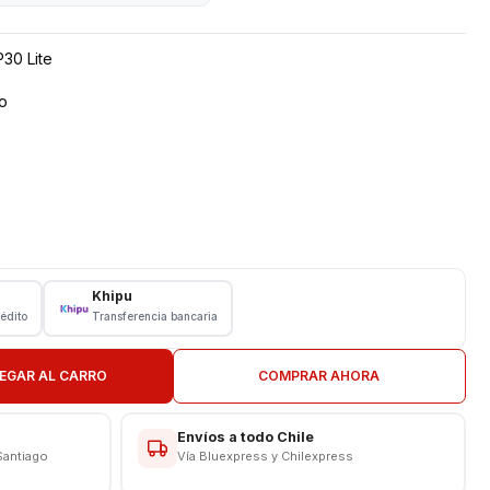
30 Lite
o
Khipu
rédito
Transferencia bancaria
N TIENDA
EGAR AL CARRO
COMPRAR AHORA
Envíos a todo Chile
Santiago
Vía Bluexpress y Chilexpress