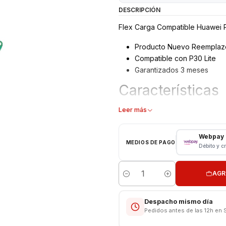
DESCRIPCIÓN
Flex Carga Compatible Huawei P
Producto Nuevo Reemplaz
Compatible con P30 Lite
Garantizados 3 meses
Características
Flex carga - Puerto USB
Leer más
Modelo: P30 Lite
Repuesto de Reemplazo
Webpay
MEDIOS DE PAGO
Débito y c
CONSULTE POR INSTALACIÓN E
Somos VENTAS ELECTRONICAS
AGR
Cantidad
Despacho mismo día
Pedidos antes de las 12h en 