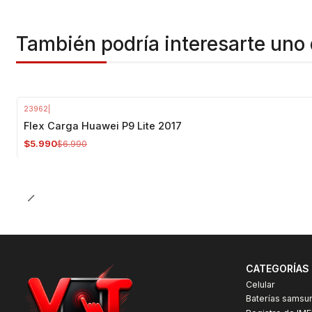
También podría interesarte uno 
23962
|
-14%
OFF
Flex Carga Huawei P9 Lite 2017
$5.990
$6.990
CATEGORÍAS
Celular
Baterías samsu