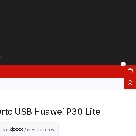
to
0
erto USB Huawei P30 Lite
$833
tas de
/ mes + interés