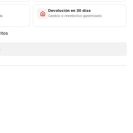
s
Devolución en 30 días
da
Cambio o reembolso garantizado
ritos
s