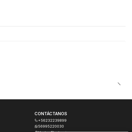
CONTÁCTANOS
+56232239899
56995220030