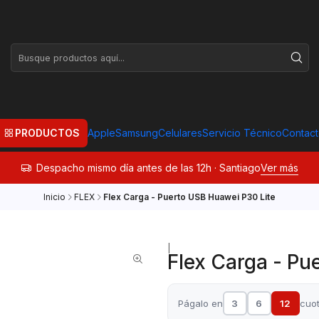
PRODUCTOS
Apple
Samsung
Celulares
Servicio Técnico
Contac
Despacho mismo día antes de las 12h · Santiago
Ver más
Inicio
FLEX
Flex Carga - Puerto USB Huawei P30 Lite
|
Flex Carga - Pu
Págalo en
3
6
12
cuo