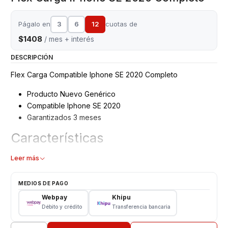
Págalo en
3
6
12
cuotas de
$1408
/ mes + interés
DESCRIPCIÓN
Flex Carga Compatible Iphone SE 2020 Completo
Producto Nuevo Genérico
Compatible Iphone SE 2020
Garantizados 3 meses
Características
Flex Carga Reemplazo
Leer más
Tipo: Repuesto
Modelo: Iphone SE 2020
MEDIOS DE PAGO
Webpay
Khipu
CONSULTE POR INSTALACION EN TIENDA
Débito y crédito
Transferencia bancaria
Respaldo VENTAS ELECTRONICAS