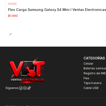
15345
|
Agotado
Flex Carga Samsung Galaxy S4 Mini I Ventas Electronica
$1.990
CATEGORÍAS
Celular
Baterías samsu
Registro de IME
Flex
Tapa trasera
Cable USB
Síguenos