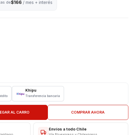
$166
tas de
/ mes + interés
Khipu
rédito
Transferencia bancaria
ión
EGAR AL CARRO
COMPRAR AHORA
Envíos a todo Chile
Santiago
Vía Bluexpress y Chilexpress