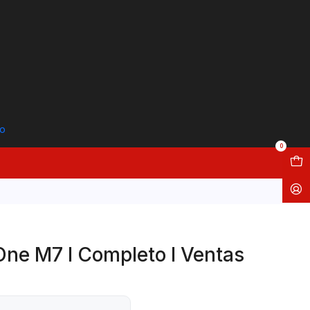
to
0
One M7 I Completo I Ventas