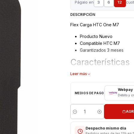
Págalo en
3
6
12
cuo
DESCRIPCIÓN
Flex Carga HTC One M7
Producto Nuevo
Compatible HTC M7
Garantizados 3 meses
Características
Flex Conector Carga/USB
Leer más
Tipo: Flex carga
Modelo: One M7
Webpay
MEDIOS DE PAGO
Débito y c
Consulta por valores de instalac
AGR
Cantidad
Despacho mismo día
Pedidos antes de las 12h en 