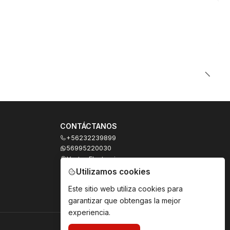
CONTÁCTANOS
+56232239899
56995220030
Ventas Electronicas
Moneda 973, local 327
Utilizamos cookies
Santiago - Santiago Centro
Región Metropolitana - Chile
Este sitio web utiliza cookies para
garantizar que obtengas la mejor
experiencia.