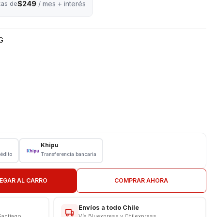
$249
tas de
/ mes + interés
G
Khipu
rédito
Transferencia bancaria
ión
EGAR AL CARRO
COMPRAR AHORA
Envíos a todo Chile
Santiago
Vía Bluexpress y Chilexpress