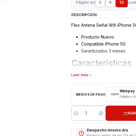
Págalo en
3
6
12
cuo
DESCRIPCIÓN
Flex Antena Señal Wifi iPhone 5
Producto Nuevo
Compatible iPhone 5G
Garantizados 3 meses
Características
Flex Antena Wifi
Leer más
Tipo: Repuesto
Modelo: 5G
Webpay
MEDIOS DE PAGO
Débito y c
Consulta por valores de instalac
AGR
Cantidad
Despacho mismo día
Pedidos antes de las 12h en 