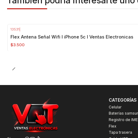
También podría interesarte uno 
13531
|
Flex Antena Señal Wifi I iPhone 5c I Ventas Electronicas
$3.500
CATEGORÍAS
Celular
Baterías samsu
Registro de IME
Flex
Tapa trasera