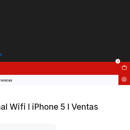
to
0
tronicas
l Wifi I iPhone 5 I Ventas