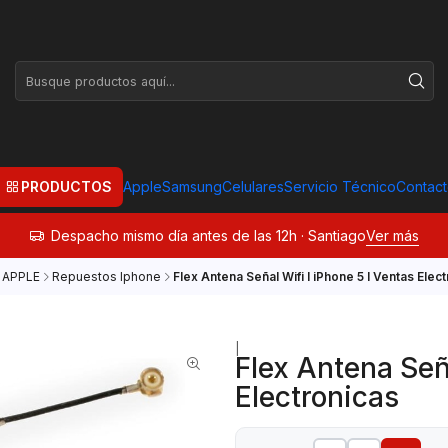
PRODUCTOS
Apple
Samsung
Celulares
Servicio Técnico
Contac
Despacho mismo día antes de las 12h · Santiago
Ver más
APPLE
Repuestos Iphone
Flex Antena Señal Wifi I iPhone 5 I Ventas Elec
|
Flex Antena Seña
Electronicas