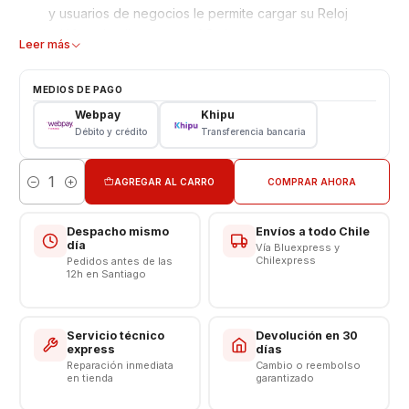
y usuarios de negocios le permite cargar su Reloj
teléfono Inteligente con AC charge
Leer más
Compatible con el cargador (para de Artes En Vivo, SM-
R382)
MEDIOS DE PAGO
Apto para Samsung Gear Live R382.
Webpay
Khipu
Débito y crédito
Transferencia bancaria
ESPECIFICACIONES:
Reloj Inteligente
AGREGAR AL CARRO
COMPRAR AHORA
Carga, con el Cable USB
Cantidad
Longitud del cable: 100 cm
Color Negro
Despacho mismo
Envíos a todo Chile
día
Vía Bluexpress y
Chilexpress
Pedidos antes de las
-----------------------------------
12h en Santiago
Servicio técnico
Devolución en 30
express
días
Reparación inmediata
Cambio o reembolso
en tienda
garantizado