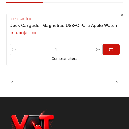
13643
|
Genérica
-29%
OFF
Dock Cargador Magnético USB-C Para Apple Watch
$9.900
$13.900
Cantidad
Comprar ahora