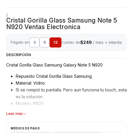
|
Cristal Gorilla Glass Samsung Note 5
N920 Ventas Electronica
$249
Págalo en
3
6
12
cuotas de
/ mes + interés
DESCRIPCIÓN
Cristal Gorilla Glass Samsung Galaxy Note 5 N920
Repuesto Cristal Gorilla Glass Samsung
Material: Vidrio
Si se rompió tu pantalla. Pero aun funciona tu touch, esta
es la solución.
Modelo: N920
Producto Nuevo
Leer más
Disponible en color: Negro
No se realiza instalación de este producto
MEDIOS DE PAGO