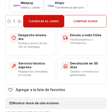
Webpay
Khipu
Somos VENTAS ELECTRONICAS
Débito y crédito
Transferencia bancaria
AGREGAR AL CARRO
COMPRAR AHORA
Cantidad
Despacho mismo
Envíos a todo Chile
día
Vía Bluexpress y
Chilexpress
Pedidos antes de las
12h en Santiago
Servicio técnico
Devolución en 30
express
días
Reparación inmediata
Cambio o reembolso
en tienda
garantizado
Agregar a la lista de favoritos
Mostrar stock de ubicaciones