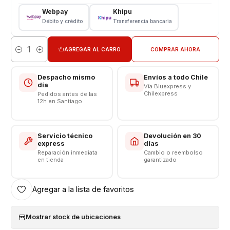
- SILVER CON BLANCO
Webpay
Khipu
NEGRO CON GRIS
Débito y crédito
Transferencia bancaria
- MENTA CON AZUL
Compatible con APPLE WATCH de Serie 1 - 2 y 3.
AGREGAR AL CARRO
COMPRAR AHORA
Cantidad
Consulte por Colores disponibles antes de rematar
Despacho mismo
Envíos a todo Chile
día
Vía Bluexpress y
Somos VENTAS ELECTRONICAS
Chilexpress
Pedidos antes de las
12h en Santiago
Servicio técnico
Devolución en 30
express
días
Reparación inmediata
Cambio o reembolso
en tienda
garantizado
Agregar a la lista de favoritos
Mostrar stock de ubicaciones