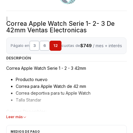
|
Correa Apple Watch Serie 1- 2- 3 De
42mm Ventas Electronicas
$749
Págalo en
3
6
12
cuotas de
/ mes + interés
DESCRIPCIÓN
Correa Apple Watch Serie 1 - 2 - 3 42mm
Producto nuevo
Correa para Apple Watch de 42 mm
Correa deportiva para tu Apple Watch
Talla Standar
Colores Disponibles:
Leer más
NEGRO CON VERDE
AZUL CON BLANCO
MEDIOS DE PAGO