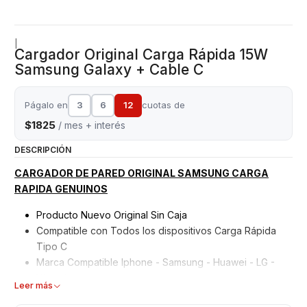
|
Cargador Original Carga Rápida 15W
Samsung Galaxy + Cable C
Págalo en
3
6
12
cuotas de
$1825
/ mes + interés
DESCRIPCIÓN
CARGADOR DE PARED ORIGINAL SAMSUNG CARGA
RAPIDA GENUINOS
Producto Nuevo Original Sin Caja
Compatible con Todos los dispositivos Carga Rápida
Tipo C
Marca Compatible Iphone - Samsung - Huawei - LG -
Xiaomi etc
Leer más
Garantizados 6 meses