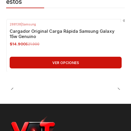
estos
288138
|
Samsung
-32%
OFF
Cargador Original Carga Rápida Samsung Galaxy
15w Genuino
$14.900
$21.900
VER OPCIONES