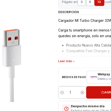
Págalo en
3
6
12
cuo
DESCRIPCIÓN
Cargador MI Turbo Charger 33W
Carga tu smartphone en menos t
quedes sin energía, solo en una
Producto Nuevo Alta Calid
Compatible Fast Charger y
Supercharger con Salida t
Leer más
Garantía 6 meses
Características:
Webpay
MEDIOS DE PAGO
Débito y c
Producto Nuevo
Cargador Pared + Cable T
AGR
Cargador Salida Tipo USB
Cantidad
Modelo MDY-11-EZ
Entrada: 100 - 240 volt 50
Despacho mismo día
Salida: 5.0V - 3.0A 15.0W/
Pedidos antes de las 12h en 