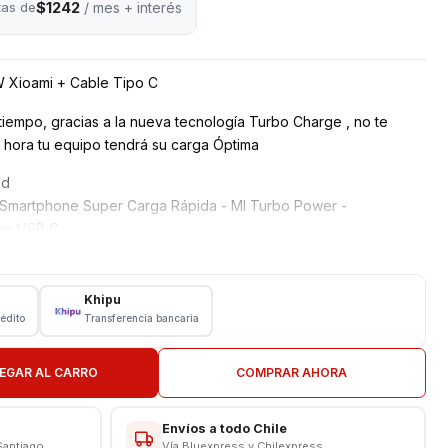
$1242
tas de
/ mes + interés
 Xioami + Cable Tipo C
iempo, gracias a la nueva tecnología Turbo Charge , no te
 hora tu equipo tendrá su carga Óptima
ad
 Smartphone Super Carga Rápida - MI Turbo Power -
ipo USB C
Khipu
rédito
Transferencia bancaria
ipo USB a C
EGAR AL CARRO
COMPRAR AHORA
/60HZ 0-6
Envíos a todo Chile
09.0V - 3.0A 27.0W/12.0V - 2.25A 27.0W
Santiago
Vía Bluexpress y Chilexpress