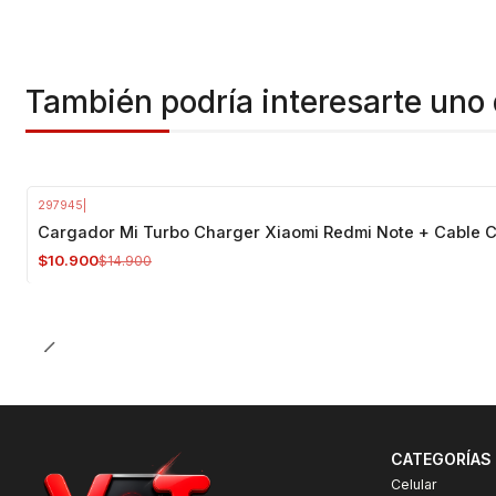
También podría interesarte uno 
297945
|
-27%
OFF
Cargador Mi Turbo Charger Xiaomi Redmi Note + Cable 
$10.900
$14.900
CATEGORÍAS
Celular