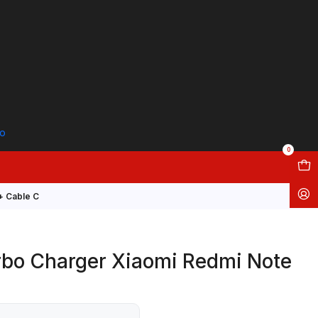
to
0
+ Cable C
rbo Charger Xiaomi Redmi Note