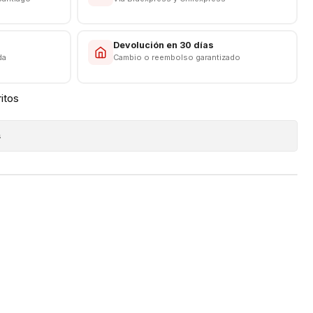
.0W / 11.0V / 3.0A Max / 33.0W Max
s
Devolución en 30 días
da
Cambio o reembolso garantizado
ritos
NICAS
s