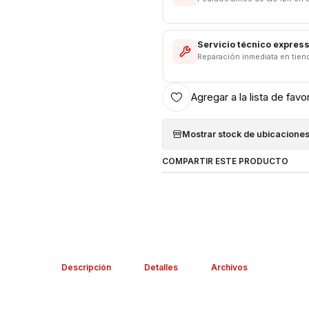
Salida : 20.0V / 1.35A - 27
Color Blanco
Servicio técnico expres
Cable:
Reparación inmediata en tien
Cable USB A C
Agregar a la lista de favo
Longitud 1 Metro
Respaldo de VENTAS ELECTRO
Mostrar stock de ubicacione
Garantía del vendedor: 6 meses
COMPARTIR ESTE PRODUCTO
Descripción
Detalles
Archivos