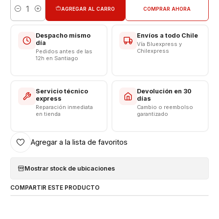
AGREGAR AL CARRO
COMPRAR AHORA
Cantidad
Compatible con la serie Galaxy Watch 5 o posterior y un
adaptador de corriente de 10 W o superior (se vende
Despacho mismo
Envíos a todo Chile
por separado). Las velocidades de carga normales se
día
Vía Bluexpress y
aplican con todos los relojes Galaxy anteriores y los
Chilexpress
Pedidos antes de las
12h en Santiago
adaptadores de menor potencia.
Características:
Servicio técnico
Devolución en 30
Cargador Genérico
express
días
Reparación inmediata
Cambio o reembolso
Tipo USB-C
en tienda
garantizado
Color: Negro
Salida: 5v - 1.0A 50-60Hz
Agregar a la lista de favoritos
Largo del Cable = 1.0 Metro
--------------------------------
Mostrar stock de ubicaciones
COMPARTIR ESTE PRODUCTO