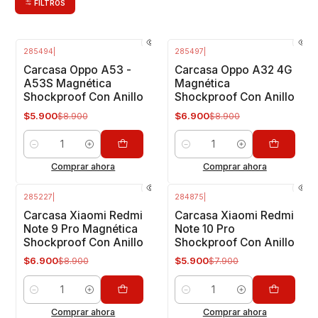
FILTROS
285494
|
285497
|
-34%
OFF
-22%
OFF
Carcasa Oppo A53 -
Carcasa Oppo A32 4G
A53S Magnética
Magnética
Shockproof Con Anillo
Shockproof Con Anillo
$5.900
$6.900
$8.900
$8.900
Cantidad
Cantidad
Comprar ahora
Comprar ahora
285227
|
284875
|
-22%
OFF
-25%
OFF
Carcasa Xiaomi Redmi
Carcasa Xiaomi Redmi
Note 9 Pro Magnética
Note 10 Pro
Shockproof Con Anillo
Shockproof Con Anillo
$6.900
$5.900
$8.900
$7.900
Cantidad
Cantidad
Comprar ahora
Comprar ahora