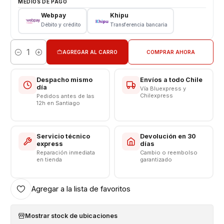
MEDIOS DE PAGO
Webpay
Khipu
Cable
Débito y crédito
Transferencia bancaria
Cable Micro Usb Original Samsung
Color Blanco
AGREGAR AL CARRO
COMPRAR AHORA
Cantidad
Longitud 1 Metro
Modelo: EP-DG925UWE
Despacho mismo
Envíos a todo Chile
Compatibilidad Smartphone Micro Usb
día
Vía Bluexpress y
Salida Tipo Micro Usb
Chilexpress
Pedidos antes de las
12h en Santiago
Salida 5 volt
Somos VENTAS ELECTRONICAS
Servicio técnico
Devolución en 30
express
días
Garantía del vendedor: 6 meses
Reparación inmediata
Cambio o reembolso
en tienda
garantizado
Agregar a la lista de favoritos
Mostrar stock de ubicaciones