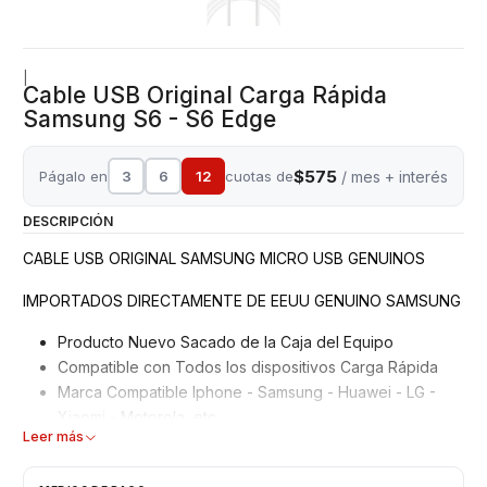
|
Cable USB Original Carga Rápida
Samsung S6 - S6 Edge
$575
Págalo en
3
6
12
cuotas de
/ mes + interés
DESCRIPCIÓN
CABLE USB ORIGINAL SAMSUNG MICRO USB GENUINOS
IMPORTADOS DIRECTAMENTE DE EEUU GENUINO SAMSUNG
Producto Nuevo Sacado de la Caja del Equipo
Compatible con Todos los dispositivos Carga Rápida
Marca Compatible Iphone - Samsung - Huawei - LG -
Xiaomi - Motorola, etc
Leer más
Garantizados 6 meses
Características: