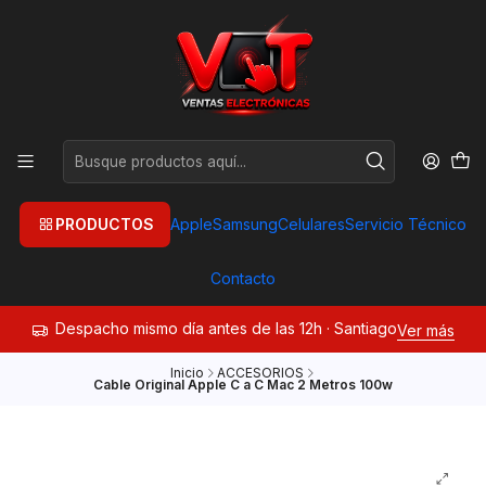
PRODUCTOS
Apple
Samsung
Celulares
Servicio Técnico
Contacto
Despacho mismo día antes de las 12h · Santiago
Ver más
Inicio
ACCESORIOS
Cable Original Apple C a C Mac 2 Metros 100w