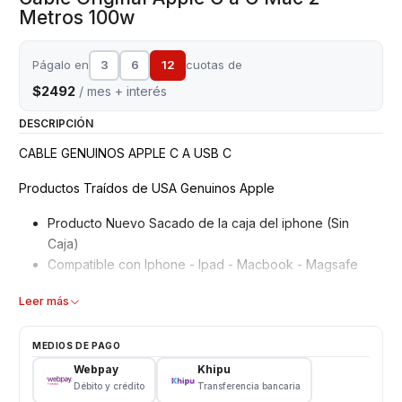
Metros 100w
Págalo en
3
6
12
cuotas de
$2492
/ mes + interés
DESCRIPCIÓN
CABLE GENUINOS APPLE C A USB C
Productos Traídos de USA Genuinos Apple
Producto Nuevo Sacado de la caja del iphone (Sin
Caja)
Compatible con Iphone - Ipad - Macbook - Magsafe
Características
Leer más
Cable USB/Datos /Carga Compatible todos los IOS
MEDIOS DE PAGO
Genuino
Webpay
Khipu
Longitud: 2 metros
Débito y crédito
Transferencia bancaria
Color: Blanco