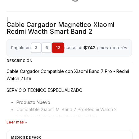
|
Cable Cargador Magnético Xiaomi
Redmi Wacth Smart Band 2
$742
Págalo en
3
6
12
cuotas de
/ mes + interés
DESCRIPCIÓN
Cable Cargador Compatible con Xiaomi Band 7 Pro - Redmi
Watch 2 Lite
SERVICIO TÉCNICO ESPECLIALIZADO
Producto Nuevo
Compatible Xiaomi Mi Band 7 Pro/Redmi Watch 2
Lite/Poco Watch/Redmi Smart Band Pro
Leer más
Colocá tu equipo en el cargador inalámbrico para
comenzar a cargarlo, así de fácil.
El reloj se ajusta de manera magnética para un encaje
MEDIOS DE PAGO