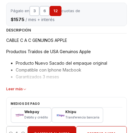
Págalo en
3
6
12
cuotas de
$1575
/ mes + interés
DESCRIPCIÓN
CABLE C A C GENUINOS APPLE
Productos Traídos de USA Genuinos Apple
Producto Nuevo Sacado del empaque original
Compatible con Iphone Macbook
Garantizados 3 meses
Características
Leer más
Cable USB/Datos /Carga Compatible todos los IOS
MEDIOS DE PAGO
Longitud: 1 metro
Webpay
Khipu
Color: Blanco
Débito y crédito
Transferencia bancaria
Salida: C a C
Somos VENTAS ELECTRONICAS