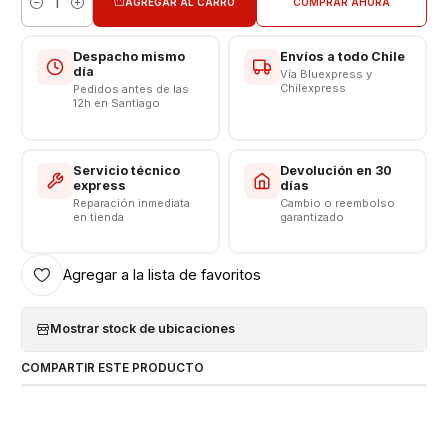
AGREGAR AL CARRO
COMPRAR AHORA
Cantidad
Despacho mismo
Envíos a todo Chile
día
Vía Bluexpress y
Chilexpress
Pedidos antes de las
12h en Santiago
Servicio técnico
Devolución en 30
express
días
Reparación inmediata
Cambio o reembolso
en tienda
garantizado
Agregar a la lista de favoritos
Mostrar stock de ubicaciones
COMPARTIR ESTE PRODUCTO