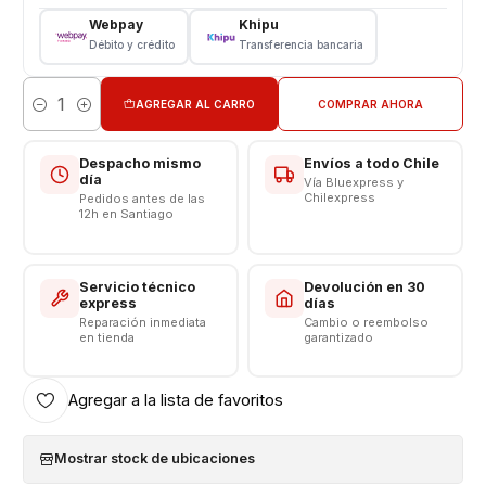
Modelo: MI 11 Lite
Webpay
Khipu
Débito y crédito
Transferencia bancaria
CONSULTE POR INSTALACION EN TIENDA
Respaldo VENTAS ELECTRONICAS
AGREGAR AL CARRO
COMPRAR AHORA
Cantidad
Despacho mismo
Envíos a todo Chile
día
Vía Bluexpress y
Chilexpress
Pedidos antes de las
12h en Santiago
Servicio técnico
Devolución en 30
express
días
Reparación inmediata
Cambio o reembolso
en tienda
garantizado
Agregar a la lista de favoritos
Mostrar stock de ubicaciones