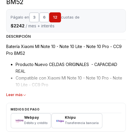
BM52
Págalo en
3
6
12
cuotas de
$2242
/ mes + interés
DESCRIPCIÓN
Batería Xiaomi MI Note 10 - Note 10 Lite - Note 10 Pro - CC9
Pro BM52
Producto Nuevo CELDAS ORIGINALES - CAPACIDAD
REAL
Compatible con Xiaomi MI Note 10 - Note 10 Pro - Note
10 Lite - CC9 Pro
Modelo: BM52
Leer más
Garantizados 3 meses
Características
MEDIOS DE PAGO
Webpay
Khipu
Tipo: Li - ion Battery
Débito y crédito
Transferencia bancaria
Modelo: BM52