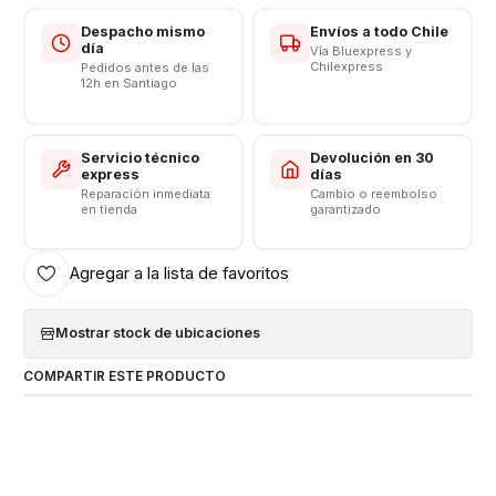
Capacidad: 5260
Voltaje: 3.8 v - 19.98Wh
Despacho mismo
Envíos a todo Chile
día
Vía Bluexpress y
Límite Voltaje: 4.4v
Chilexpress
Pedidos antes de las
12h en Santiago
CONSULTE POR INSTALACIÓN EN TIENDA
Respaldo VENTAS ELECTRONICAS
Servicio técnico
Devolución en 30
express
días
Reparación inmediata
Cambio o reembolso
en tienda
garantizado
Agregar a la lista de favoritos
Mostrar stock de ubicaciones
COMPARTIR ESTE PRODUCTO