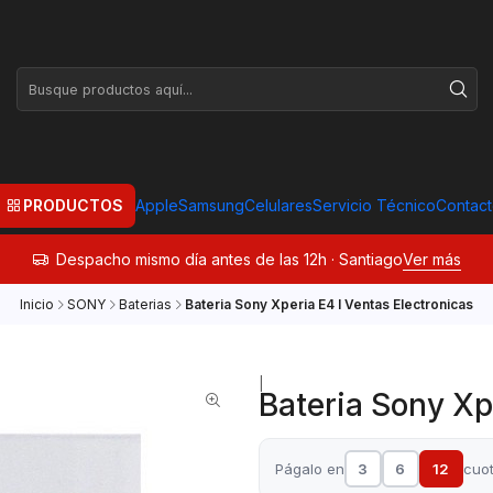
PRODUCTOS
Apple
Samsung
Celulares
Servicio Técnico
Contac
Despacho mismo día antes de las 12h · Santiago
Ver más
Inicio
SONY
Baterias
Bateria Sony Xperia E4 I Ventas Electronicas
|
Bateria Sony Xp
Págalo en
3
6
12
cuo