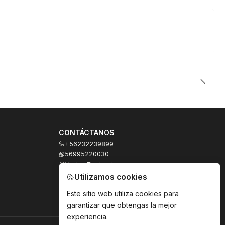
CONTÁCTANOS
+56232239899
56995220030
Ventas Electronicas
Moneda 973, local 327
Utilizamos cookies
Santiago - Santiago Centro
Región Metropolitana - Chile
Este sitio web utiliza cookies para
garantizar que obtengas la mejor
experiencia.