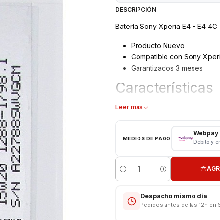
DESCRIPCIÓN
Batería Sony Xperia E4 - E4 4G
Producto Nuevo
Compatible con Sony Xperi
Garantizados 3 meses
Características
Batería Sony Xperia E4
Leer más
Tipo: Li - ion Battery
Modelo: LIS15574ERPC
Webpay
MEDIOS DE PAGO
Capacidad: 2300 mAh
Débito y c
Voltaje: 3.8 v - 8.8 Whr
Límite Voltaje: 4.35v
AGR
Cantidad
Valor Incluye Instalación
Despacho mismo día
Pedidos antes de las 12h en 