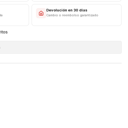
s
Devolución en 30 días
da
Cambio o reembolso garantizado
ritos
s