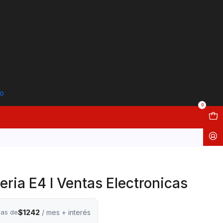
to
0
eria E4 I Ventas Electronicas
$1242
tas de
/ mes + interés