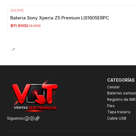
292374
|
-20%
OFF
Bateria Sony Xperia Z5 Premium LIS1605ERPC
$11.900
$14.900
CATEGORÍAS
Celular
Baterías samsu
Registro de IME
Flex
Tapa trasera
Cable USB
Síguenos