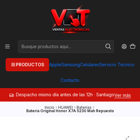
PRODUCTOS
Apple
Samsung
Celulares
Servicio Técnico
Contacto
Despacho mismo día antes de las 12h · Santiago
Ver más
Inicio
HUAWEI
Baterias
Bateria Original Honor X7A 5230 Mah Repuesto