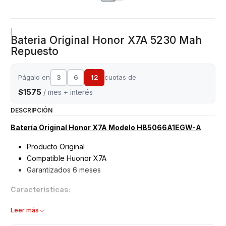
|
Bateria Original Honor X7A 5230 Mah
Repuesto
Págalo en
3
6
12
cuotas de
$1575
/ mes + interés
DESCRIPCIÓN
Batería Original Honor X7A Modelo HB5066A1EGW-A
Producto Original
Compatible Huonor X7A
Garantizados 6 meses
Características:
Batería Original Hor
Leer más
Tipo: Li - ion Battery