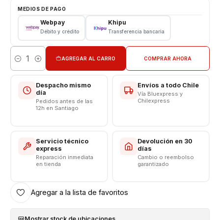
Modelo: HB5066A1EGW-A
MEDIOS DE PAGO
Capacidad: 5230 mAh
Webpay
Khipu
Voltaje: 3.82 v - 19.47wh
Débito y crédito
Transferencia bancaria
Límite Voltaje: 4.36v
Compatibilidades
AGREGAR AL CARRO
COMPRAR AHORA
Cantidad
Honor X7a
(Submodelos: RKY-LX1, RKY-LX2, RKY-LX3)
Honor Play 40 Plus
(Modelo: RKY-AN00)
Despacho mismo
Envíos a todo Chile
Honor Play 7T
día
Vía Bluexpress y
Chilexpress
Pedidos antes de las
-----------------------------------------
12h en Santiago
Servicio técnico
Devolución en 30
express
días
Reparación inmediata
Cambio o reembolso
en tienda
garantizado
Agregar a la lista de favoritos
Mostrar stock de ubicaciones